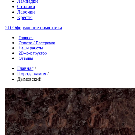
Лампадки
Столики
Лавочки
Кресты
2D Оформление памятника
Главная
Оплата / Рассрочка
Наши работы
2D-конструктор
Отзывы
Главная
/
Порода камня
/
Дымовский