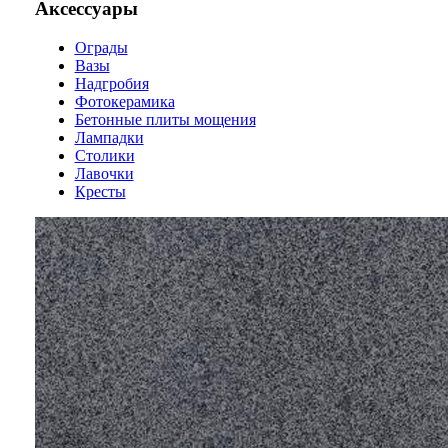
Аксессуары
Ограды
Вазы
Надгробия
Фотокерамика
Бетонные плиты мощения
Лампадки
Столики
Лавочки
Кресты