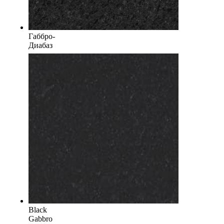
Габбро-
Диабаз
Black
Gabbro