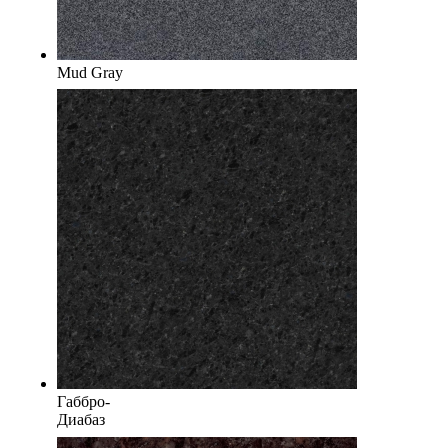
Mud Gray
Габбро-
Диабаз