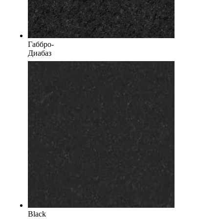
Габбро-
Диабаз
Black