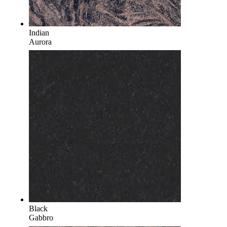
Indian
Aurora
Black
Gabbro