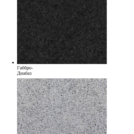
Габбро-
Диабаз